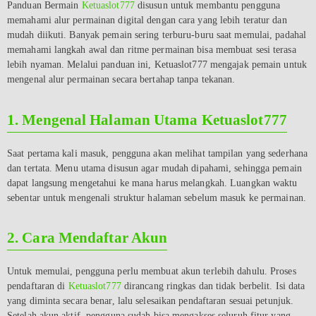
Panduan Bermain
Ketuaslot777
disusun untuk membantu pengguna
memahami alur permainan digital dengan cara yang lebih teratur dan
mudah diikuti. Banyak pemain sering terburu-buru saat memulai, padahal
memahami langkah awal dan ritme permainan bisa membuat sesi terasa
lebih nyaman. Melalui panduan ini, Ketuaslot777 mengajak pemain untuk
mengenal alur permainan secara bertahap tanpa tekanan.
1. Mengenal Halaman Utama Ketuaslot777
Saat pertama kali masuk, pengguna akan melihat tampilan yang sederhana
dan tertata. Menu utama disusun agar mudah dipahami, sehingga pemain
dapat langsung mengetahui ke mana harus melangkah. Luangkan waktu
sebentar untuk mengenali struktur halaman sebelum masuk ke permainan.
2. Cara Mendaftar Akun
Untuk memulai, pengguna perlu membuat akun terlebih dahulu. Proses
pendaftaran di
Ketuaslot777
dirancang ringkas dan tidak berbelit. Isi data
yang diminta secara benar, lalu selesaikan pendaftaran sesuai petunjuk.
Setelah akun aktif, pengguna sudah bisa mengakses seluruh fitur yang