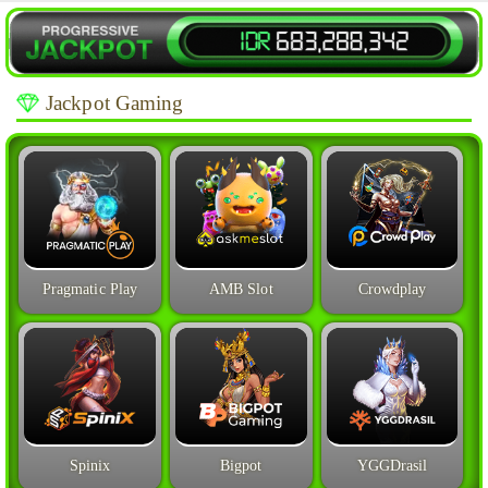
Jackpot Gaming
Pragmatic Play
AMB Slot
Crowdplay
Spinix
Bigpot
YGGDrasil